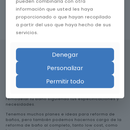
pueden combinarla con otra
información que usted les haya
proporcionado o que hayan recopilado
a partir del uso que haya hecho de sus
Contacta con nosotros
servicios.
Denegar
Precio de reformar el baño en
Personalizar
Almería
Permitir todo
Somos una empresa versátil, así que te ayudamos a
remodelar tu baño siguiendo tus especificaciones y
necesidades.
Tenemos muchos planes e ideas para reforma de
baños, pero también podemos hacernos cargo de la
reforma de baño al completo, tanto low cost, como