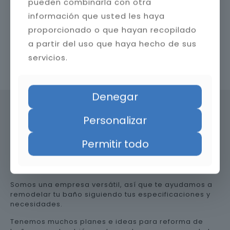
pueden combinarla con otra
información que usted les haya
proporcionado o que hayan recopilado
a partir del uso que haya hecho de sus
servicios.
Contacta con nosotros
Denegar
Personalizar
Precio de reformar el baño en
Permitir todo
Córdoba
Somos una empresa versátil, así que te ayudamos a
remodelar tu baño siguiendo tus especificaciones y
necesidades.
Tenemos muchos planes e ideas para reforma de