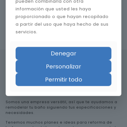
pueden combinarla con otra
información que usted les haya
proporcionado o que hayan recopilado
a partir del uso que haya hecho de sus
servicios.
Contacta con nosotros
Denegar
Personalizar
Precio de reformar el baño en
Permitir todo
Córdoba
Somos una empresa versátil, así que te ayudamos a
remodelar tu baño siguiendo tus especificaciones y
necesidades.
Tenemos muchos planes e ideas para reforma de