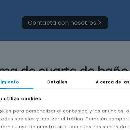
Contacta con nosotros
orma de cuarto de baño
imiento
Detalles
A cerca de la
b utiliza cookies
okies para personalizar el contenido y los anuncios, o
bilidad del baño. Instalamos cerámica, porcelánico
redes sociales y analizar el tráfico. También compar
tas resistentes a la humedad y hongos, mejorando l
obre su uso de nuestro sitio con nuestros socios de 