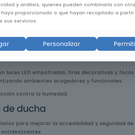
licidad y análisis, quienes pueden combinarla con otr
 haya proporcionado o que hayan recopilado a partir
 sus servicios.
an funcionalidad y diseño, desde revestimientos 
trados, espejos retroiluminados y grifería minim
gar
Personalizar
Permiti
n luces LED empotradas, tiras decorativas y focos 
antizando ambientes acogedores y funcionales.
ección contra la humedad.
o de ducha
lanos para mejorar la accesibilidad y seguridad d
antideslizantes.