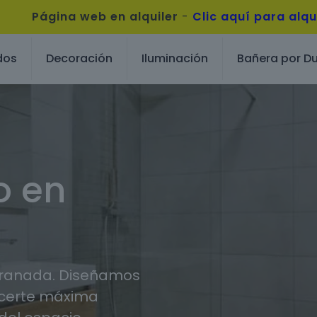
Página web en alquiler
-
Clic aquí para alqu
dos
Decoración
Iluminación
Bañera por D
o en
Granada. Diseñamos
ecerte máxima