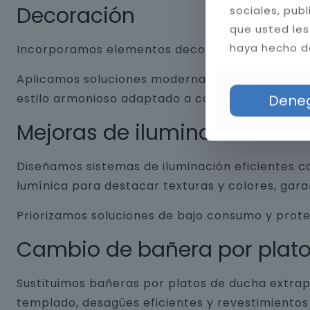
Decoración
sociales, pub
que usted les
haya hecho de
Incorporamos elementos decorativos que combin
Aplicamos soluciones modernas como nichos empo
estilo armonioso adaptado a cada baño.
Dene
Mejoras de iluminación
Diseñamos sistemas de iluminación eficientes co
lumínica para destacar texturas y colores, gar
Priorizamos soluciones de bajo consumo y prot
Cambio de bañera por plat
Sustituimos bañeras por platos de ducha extrap
templado, desagües eficientes y revestimientos 