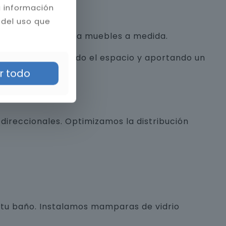
a información
 del uso que
con texturas hasta muebles a medida.
alista, optimizando el espacio y aportando un
r todo
direccionales. Optimizamos la distribución
e tu baño. Instalamos mamparas de vidrio