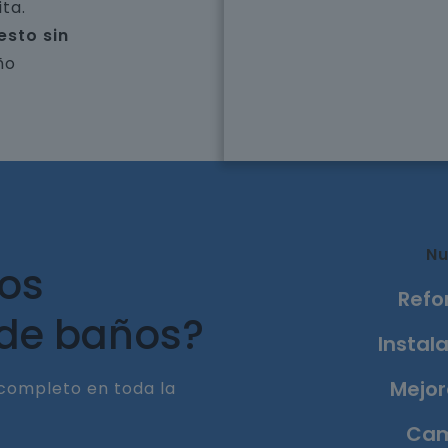
ta.
esto sin
ño
Nu
ros
Refo
 de baños?
Instala
Mejor
completo en toda la
Cam