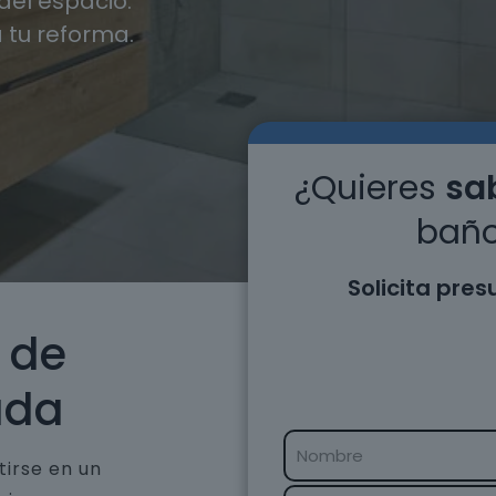
el espacio.
 tu reforma.
¿Quieres
sab
baño
Solicita pre
 de
ada
tirse en un