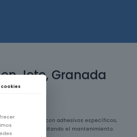
 en Jete, Granada
s cookies
frecer
 y piedra natural con adhesivos específicos,
timos
a estética y facilitando el mantenimiento.
redes