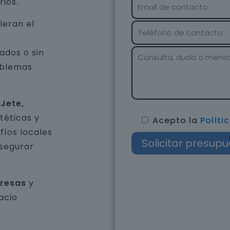
rios.
leran el
ados o sin
oblemas
Jete,
téticas y
Acepto la
Políti
íos locales
asegurar
presas
y
acio