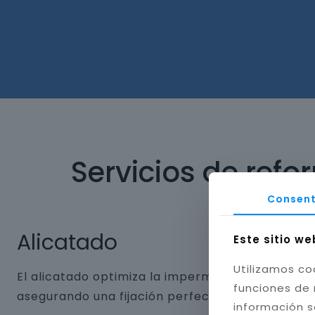
Servicios de ref
Consent
Alicatado
Este sitio we
Utilizamos co
El alicatado optimiza la impermeabilidad y dura
funciones de 
asegurando una fijación perfecta. Aplicamos jun
información s