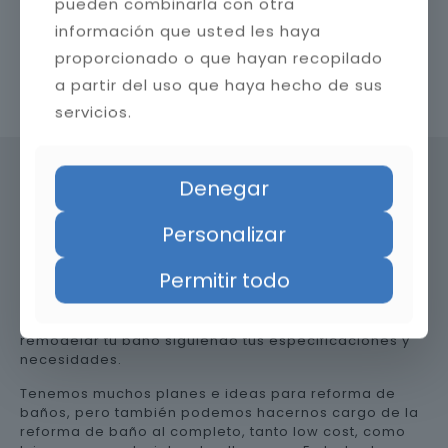
pueden combinarla con otra
información que usted les haya
proporcionado o que hayan recopilado
a partir del uso que haya hecho de sus
Contacta con nosotros
servicios.
Denegar
Precio de reformar el baño en
Personalizar
Jaén
Permitir todo
Somos una empresa versátil, así que te ayudamos a
remodelar tu baño siguiendo tus especificaciones y
necesidades.
Tenemos muchos planes e ideas para reforma de
baños, pero también podemos hacernos cargo de la
reforma de baño al completo, tanto low cost, como