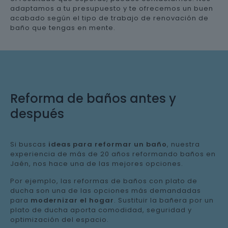
adaptamos a tu presupuesto y te ofrecemos un buen
acabado según el tipo de trabajo de renovación de
baño que tengas en mente.
Reforma de baños antes y
después
Si buscas
ideas para reformar un baño
, nuestra
experiencia de más de 20 años reformando baños en
Jaén, nos hace una de las mejores opciones.
Por ejemplo, las reformas de baños con plato de
ducha son una de las opciones más demandadas
para
modernizar el hogar
. Sustituir la bañera por un
plato de ducha aporta comodidad, seguridad y
optimización del espacio.