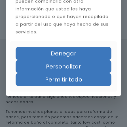
pueden combinarla con otra
información que usted les haya
proporcionado o que hayan recopilado
a partir del uso que haya hecho de sus
Contacta con nosotros
servicios.
Denegar
Precio de reformar el baño en
Personalizar
Almería
Permitir todo
Somos una empresa versátil, así que te ayudamos a
remodelar tu baño siguiendo tus especificaciones y
necesidades.
Tenemos muchos planes e ideas para reforma de
baños, pero también podemos hacernos cargo de la
reforma de baño al completo, tanto low cost, como