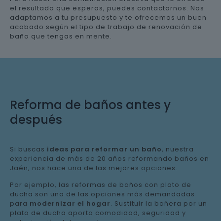
el resultado que esperas, puedes contactarnos. Nos
adaptamos a tu presupuesto y te ofrecemos un buen
acabado según el tipo de trabajo de renovación de
baño que tengas en mente.
Reforma de baños antes y
después
Si buscas
ideas para reformar un baño
, nuestra
experiencia de más de 20 años reformando baños en
Jaén, nos hace una de las mejores opciones.
Por ejemplo, las reformas de baños con plato de
ducha son una de las opciones más demandadas
para
modernizar el hogar
. Sustituir la bañera por un
plato de ducha aporta comodidad, seguridad y