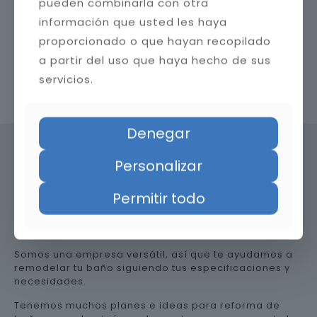
pueden combinarla con otra
información que usted les haya
proporcionado o que hayan recopilado
a partir del uso que haya hecho de sus
servicios.
Contacta con nosotros
Denegar
Personalizar
Precio de reformar el baño en
Permitir todo
Granada
Somos una empresa versátil, así que te ayudamos a
remodelar tu baño siguiendo tus especificaciones y
necesidades.
Tenemos muchos planes e ideas para reforma de