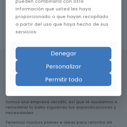
pueden combinarla con otra
información que usted les haya
proporcionado o que hayan recopilado
a partir del uso que haya hecho de sus
servicios.
Contacta con nosotros
Denegar
Personalizar
Precio de reformar el baño en
Permitir todo
Almería
Somos una empresa versátil, así que te ayudamos a
remodelar tu baño siguiendo tus especificaciones y
necesidades.
Tenemos muchos planes e ideas para reforma de