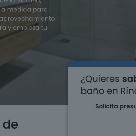
 la Victoria,
 a medida para
y aprovechamiento
ra y empieza tu
¿Quieres
sab
baño en Rinc
Solicita pre
 de