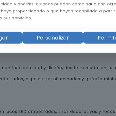
licidad y análisis, quienes pueden combinarla con otr
 haya proporcionado o que hayan recopilado a partir
 sus servicios.
bilidad del baño. Instalamos cerámica, porcelánico
gar
Personalizar
Permiti
tas resistentes a la humedad y hongos, mejorando l
an funcionalidad y diseño, desde revestimientos 
trados, espejos retroiluminados y grifería minim
n luces LED empotradas, tiras decorativas y focos 