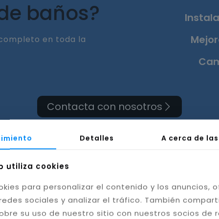
 de baños?
Instala
Mejor
completo en toda la
Cam
Contacta con nosotros
imiento
Detalles
A cerca de la
b utiliza cookies
 de cuarto de baño en R
okies para personalizar el contenido y los anuncios, o
redes sociales y analizar el tráfico. También compar
Málaga
obre su uso de nuestro sitio con nuestros socios de 