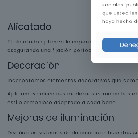
sociales, pub
que usted les
haya hecho de
Alicatado
El alicatado optimiza la impermeabilidad y dura
Dene
asegurando una fijación perfecta. Aplicamos jun
Decoración
Incorporamos elementos decorativos que combin
Aplicamos soluciones modernas como nichos empo
estilo armonioso adaptado a cada baño.
Mejoras de iluminación
Diseñamos sistemas de iluminación eficientes co