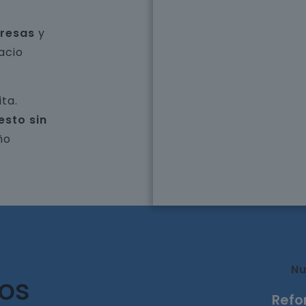
presas
y
acio
ta.
esto sin
ño
Nu
ros
Refo