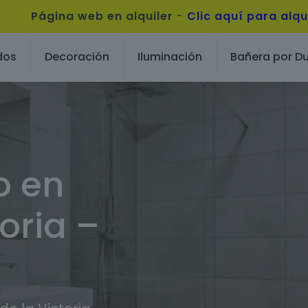
Página web en alquiler
-
Clic aquí para alqu
dos
Decoración
Iluminación
Bañera por D
o en
oria –