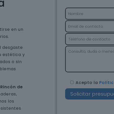
a
tirse en un
rios.
el desgaste
u estética y
ados o sin
oblemas
Acepto la
Políti
 Rincón de
raderas,
os los
esistentes