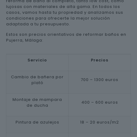
reforma de baño al completo, tanto low cost, como
lujosas con materiales de alta gama. En todos los
casos, vamos hasta tu propiedad y analizamos sus
condiciones para ofrecerte la mejor solución
adaptada a tu presupuesto.
Estos son precios orientativos de reformar baños en
Pujerra, Málaga:
Servicio
Precios
Cambio de bañera por
700 – 1300 euros
plató
Montaje de mampara
400 – 600 euros
de ducha
Pintura de azulejos
18 – 20 euros/m2