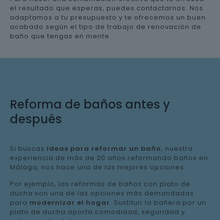
el resultado que esperas, puedes contactarnos. Nos
adaptamos a tu presupuesto y te ofrecemos un buen
acabado según el tipo de trabajo de renovación de
baño que tengas en mente.
Reforma de baños antes y
después
Si buscas
ideas para reformar un baño
, nuestra
experiencia de más de 20 años reformando baños en
Málaga, nos hace una de las mejores opciones.
Por ejemplo, las reformas de baños con plato de
ducha son una de las opciones más demandadas
para
modernizar el hogar
. Sustituir la bañera por un
plato de ducha aporta comodidad, seguridad y