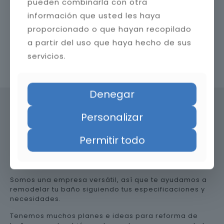
pueden combinarla con otra
información que usted les haya
proporcionado o que hayan recopilado
a partir del uso que haya hecho de sus
servicios.
Contacta con nosotros
Denegar
Personalizar
Precio de reformar el baño en
Permitir todo
Huesca
Somos una empresa versátil, así que te ayudamos a
remodelar tu baño siguiendo tus especificaciones y
necesidades.
Tenemos muchos planes e ideas para reforma de