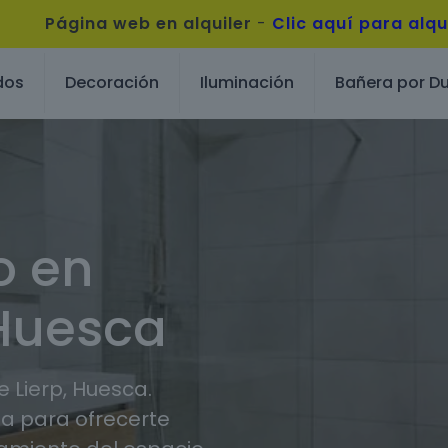
Página web en alquiler
-
Clic aquí para alqu
dos
Decoración
Iluminación
Bañera por D
o en
 Huesca
 Lierp, Huesca.
 para ofrecerte