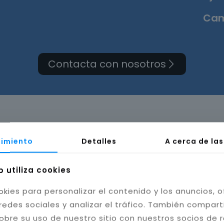
Cam
Contacta con nosotros
 de cuarto de baño en V
imiento
Detalles
A cerca de la
b utiliza cookies
okies para personalizar el contenido y los anuncios, o
redes sociales y analizar el tráfico. También compar
obre su uso de nuestro sitio con nuestros socios de 
bilidad del baño. Instalamos cerámica, porcelánico