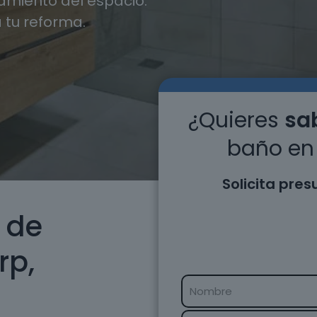
miento del espacio.
 tu reforma.
¿Quieres
sab
baño en 
Solicita pre
 de
rp,