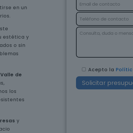
tirse en un
rios.
aste
u estética y
ados o sin
oblemas
Acepto la
Políti
Valle de
s,
os los
esistentes
presas
y
acio