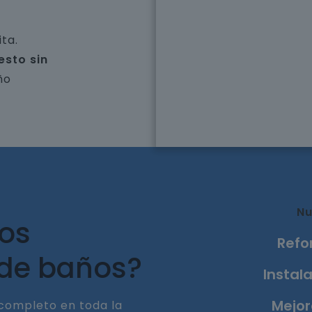
ta.
esto sin
ño
Nu
ros
Refo
 de baños?
Instala
Mejor
completo en toda la