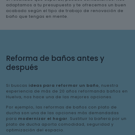
adaptamos a tu presupuesto y te ofrecemos un buen
acabado según el tipo de trabajo de renovación de
baño que tengas en mente.
Reforma de baños antes y
después
Si buscas
ideas para reformar un baño
, nuestra
experiencia de más de 20 años reformando baños en
Huelva, nos hace una de las mejores opciones.
Por ejemplo, las reformas de baños con plato de
ducha son una de las opciones más demandadas
para
modernizar el hogar
. Sustituir la bañera por un
plato de ducha aporta comodidad, seguridad y
optimización del espacio.