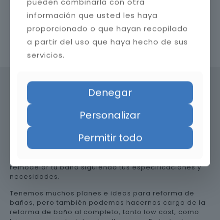
pueden combinarla con otra
información que usted les haya
proporcionado o que hayan recopilado
a partir del uso que haya hecho de sus
Contacta con nosotros
servicios.
Denegar
Precio de reformar el baño en
Personalizar
Huelva
Permitir todo
Somos una empresa versátil, así que te ayudamos a
remodelar tu baño siguiendo tus especificaciones y
necesidades.
Tenemos muchos planes e ideas para reforma de
baños, pero también podemos hacernos cargo de la
reforma de baño al completo, tanto low cost, como