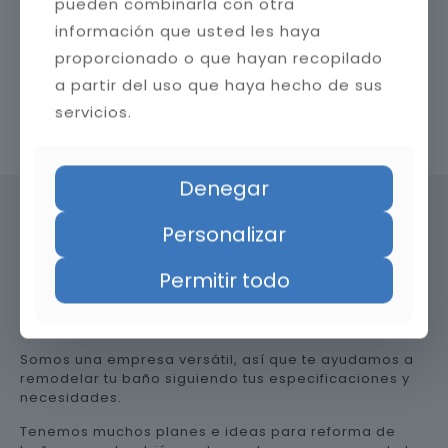
pueden combinarla con otra
información que usted les haya
proporcionado o que hayan recopilado
a partir del uso que haya hecho de sus
servicios.
Contacta con nosotros
Denegar
Personalizar
Precio de reformar el baño en
Permitir todo
Huesca
Somos una empresa versátil, así que te ayudamos a
remodelar tu baño siguiendo tus especificaciones y
necesidades.
Tenemos muchos planes e ideas para reforma de