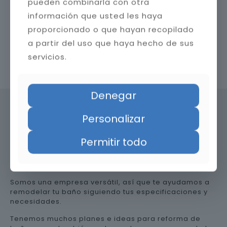
pueden combinarla con otra
información que usted les haya
proporcionado o que hayan recopilado
a partir del uso que haya hecho de sus
servicios.
Contacta con nosotros
Denegar
Personalizar
Precio de reformar el baño en
Permitir todo
Huesca
Somos una empresa versátil, así que te ayudamos a
remodelar tu baño siguiendo tus especificaciones y
necesidades.
Tenemos muchos planes e ideas para reforma de