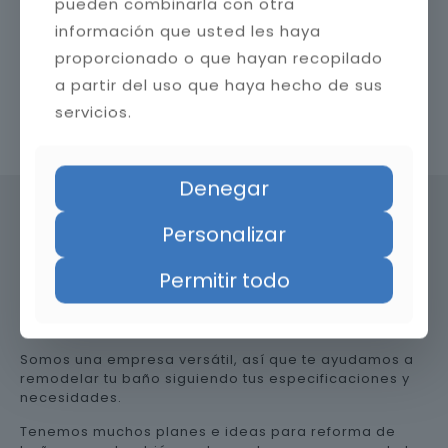
pueden combinarla con otra
información que usted les haya
proporcionado o que hayan recopilado
a partir del uso que haya hecho de sus
servicios.
Contacta con nosotros
Denegar
Personalizar
Precio de reformar el baño en
Permitir todo
Málaga
Somos una empresa versátil, así que te ayudamos a
remodelar tu baño siguiendo tus especificaciones y
necesidades.
Tenemos muchos planes e ideas para reforma de