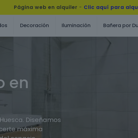
Página web en alquiler
-
Clic aquí para alqu
dos
Decoración
Iluminación
Bañera por D
o en
 Huesca. Diseñamos
ecerte máxima