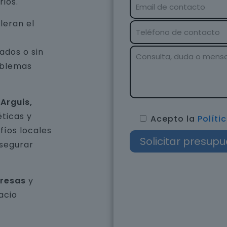
rios.
leran el
ados o sin
oblemas
Arguis,
ticas y
Acepto la
Políti
íos locales
asegurar
presas
y
acio