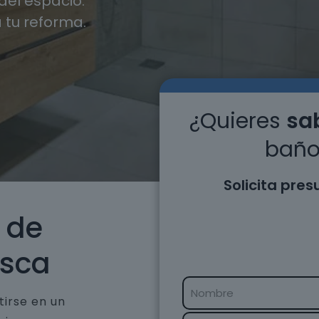
el espacio.
 tu reforma.
¿Quieres
sab
baño
Solicita pre
 de
esca
tirse en un