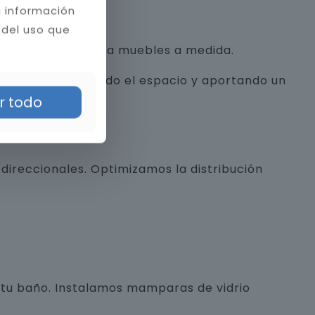
a información
 del uso que
con texturas hasta muebles a medida.
alista, optimizando el espacio y aportando un
r todo
direccionales. Optimizamos la distribución
e tu baño. Instalamos mamparas de vidrio