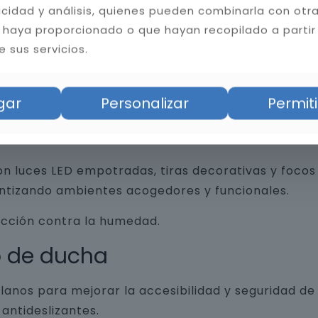
licidad y análisis, quienes pueden combinarla con otr
 haya proporcionado o que hayan recopilado a partir
 sus servicios.
an funcionalidad y diseño, desde revestimientos 
trados, espejos retroiluminados y grifería minim
gar
Personalizar
Permiti
n luces LED empotradas, tiras decorativas y focos 
antizando ambientes acogedores y funcionales.
ección contra la humedad.
o de ducha
lanos para mejorar la accesibilidad y seguridad d
antideslizantes.