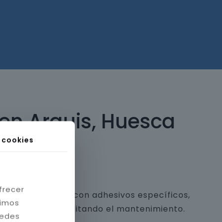
 en Arguis, Huesca
s cookies
frecer
 y piedra natural con adhesivos específicos,
timos
a estética y facilitando el mantenimiento.
redes