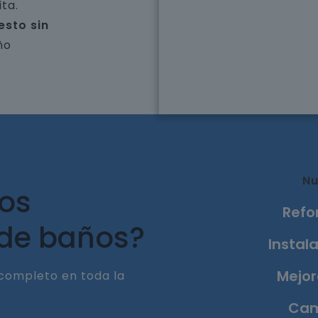
ta.
esto sin
ño
Nu
ros
Refo
 de baños?
Instala
Mejor
completo en toda la
Cam