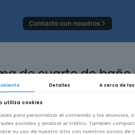
Contacta con nosotros
rma de cuarto de baño
imiento
Detalles
A cerca de la
b utiliza cookies
okies para personalizar el contenido y los anuncios, o
bilidad del baño. Instalamos cerámica, porcelánico
redes sociales y analizar el tráfico. También compar
tas resistentes a la humedad y hongos, mejorando l
obre su uso de nuestro sitio con nuestros socios de 