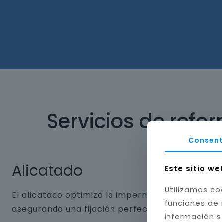
Servicios de refo
Consent
Alicatado
Este sitio we
Utilizamos co
El alicatado optimiza la impermeabilidad y dura
funciones de 
asegurando una fijación perfecta. Aplicamos jun
información s