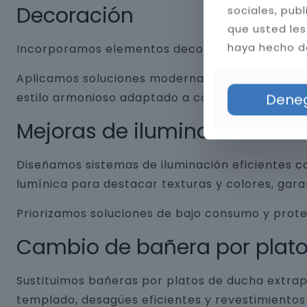
Decoración
sociales, pub
que usted les
haya hecho de
Incorporamos elementos decorativos que combin
Aplicamos soluciones modernas como nichos empo
estilo armonioso adaptado a cada baño.
Dene
Mejoras de iluminación
Diseñamos sistemas de iluminación eficientes co
lumínica para destacar texturas y colores, gar
Priorizamos soluciones de bajo consumo y prot
Cambio de bañera por plat
Sustituimos bañeras por platos de ducha extrap
templado, desagües eficientes y revestimientos 