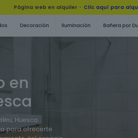
Página web en alquiler
-
Clic aquí para alqu
dos
Decoración
Iluminación
Bañera por D
o en
esca
leu, Huesca.
 para ofrecerte