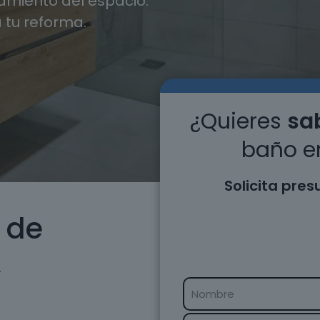
miento del espacio.
 tu reforma.
¿Quieres
sab
baño e
Solicita pre
 de
,