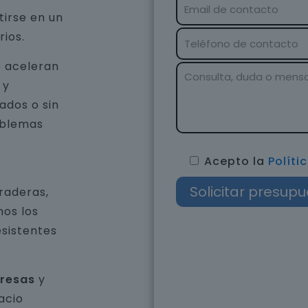
tirse en un
rios.
e aceleran
 y
ados o sin
oblemas
Acepto la
Políti
raderas,
os los
esistentes
presas
y
acio