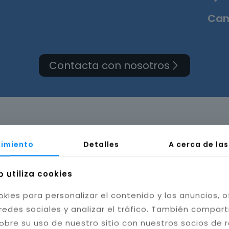
Cam
Contacta con nosotros
a de cuarto de baño e
imiento
Detalles
A cerca de la
b utiliza cookies
okies para personalizar el contenido y los anuncios, o
redes sociales y analizar el tráfico. También compar
obre su uso de nuestro sitio con nuestros socios de 
bilidad del baño. Instalamos cerámica, porcelánico