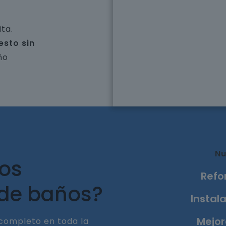
ta.
esto sin
ño
Nu
ros
Refo
 de baños?
Instala
Mejor
completo en toda la