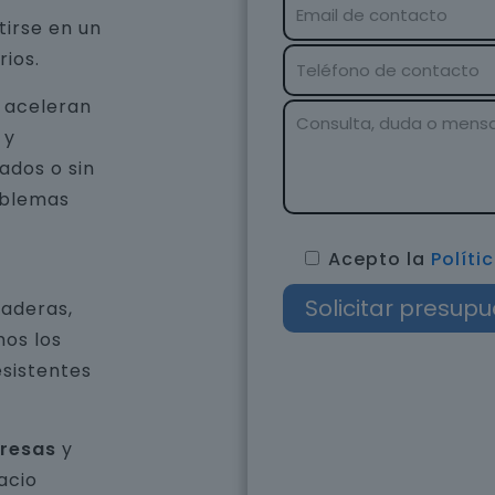
tirse en un
rios.
e aceleran
 y
ados o sin
oblemas
Acepto la
Políti
raderas,
os los
esistentes
presas
y
acio