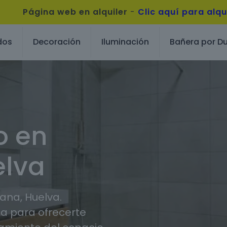
Página web en alquiler
-
Clic aquí para alqu
dos
Decoración
Iluminación
Bañera por D
o en
elva
na, Huelva.
 para ofrecerte