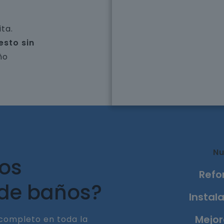
ta.
esto sin
ño
Nu
ros
Refo
 de baños?
Instala
Mejor
completo en toda la