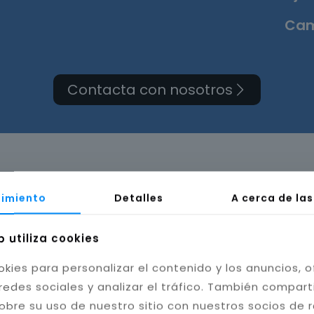
Cam
Contacta con nosotros
ma de cuarto de baño e
imiento
Detalles
A cerca de la
b utiliza cookies
okies para personalizar el contenido y los anuncios, o
redes sociales y analizar el tráfico. También compar
obre su uso de nuestro sitio con nuestros socios de 
bilidad del baño. Instalamos cerámica, porcelánico