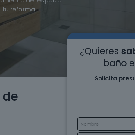
miento del espacio.
 tu reforma.
¿Quieres
sab
baño e
Solicita pre
 de