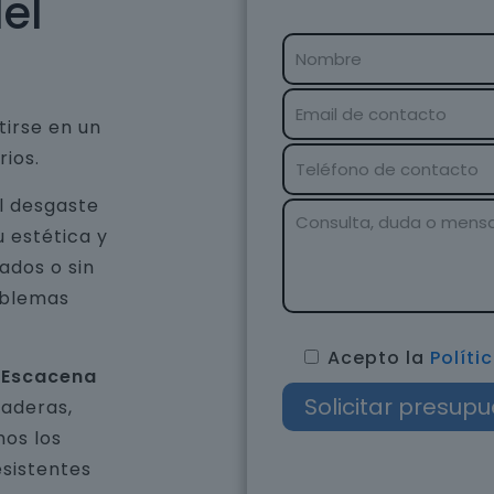
el
tirse en un
rios.
l desgaste
u estética y
ados o sin
oblemas
Acepto la
Políti
n Escacena
raderas,
os los
esistentes