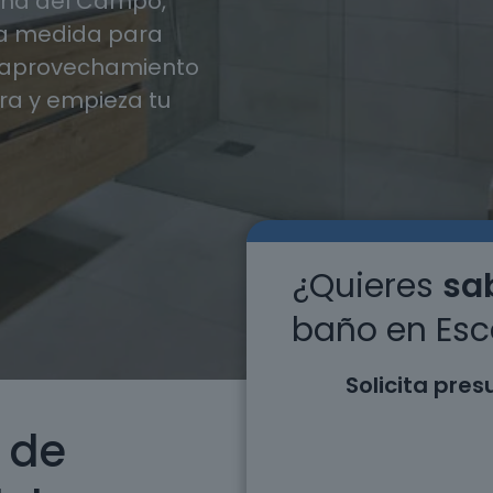
ena del Campo,
a medida para
y aprovechamiento
ra y empieza tu
¿Quieres
sab
baño en Esc
Solicita pre
 de