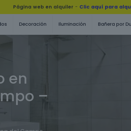
Página web en alquiler
-
Clic aquí para alqu
dos
Decoración
Iluminación
Bañera por D
o en
ampo –