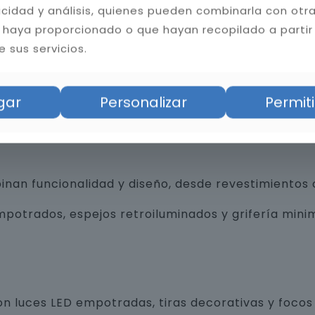
licidad y análisis, quienes pueden combinarla con otr
 haya proporcionado o que hayan recopilado a partir
 sus servicios.
bilidad del baño. Instalamos cerámica, porcelánico
gar
Personalizar
Permiti
tas resistentes a la humedad y hongos, mejorando l
an funcionalidad y diseño, desde revestimientos 
trados, espejos retroiluminados y grifería minim
n luces LED empotradas, tiras decorativas y focos 