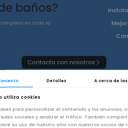
 de baños?
Instala
Mejor
completo en toda la
Cam
Contacta con nosotros
imiento
Detalles
A cerca de la
b utiliza cookies
a de cuarto de baño en
okies para personalizar el contenido y los anuncios, o
redes sociales y analizar el tráfico. También compar
Huelva
obre su uso de nuestro sitio con nuestros socios de 