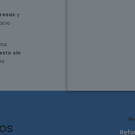
presas
y
acio
ta.
esto sin
ño
Nu
ros
Refo