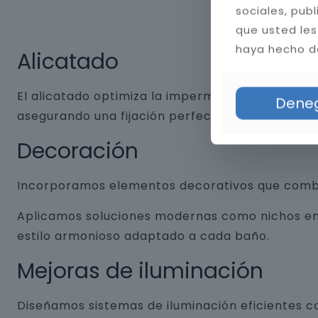
sociales, pub
que usted les
haya hecho de
Alicatado
El alicatado optimiza la impermeabilidad y dura
Dene
asegurando una fijación perfecta. Aplicamos jun
Decoración
Incorporamos elementos decorativos que combin
Aplicamos soluciones modernas como nichos empo
estilo armonioso adaptado a cada baño.
Mejoras de iluminación
Diseñamos sistemas de iluminación eficientes co