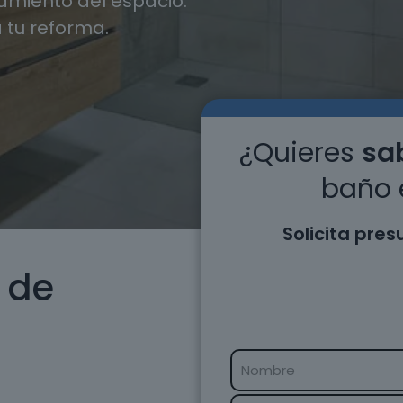
miento del espacio.
 tu reforma.
¿Quieres
sab
baño 
Solicita pre
 de