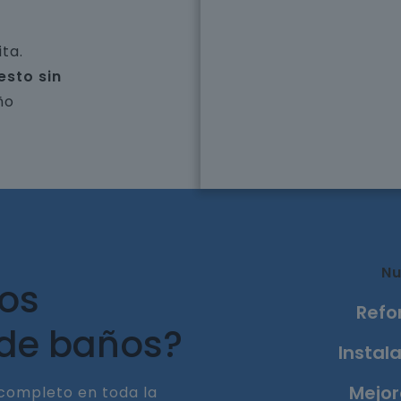
ta.
esto sin
ño
Nu
ros
Refo
 de baños?
Instala
Mejor
completo en toda la