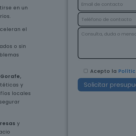
tirse en un
rios.
celeran el
ados o sin
oblemas
Acepto la
Políti
 Gorafe,
téticas y
íos locales
asegurar
presas
y
acio