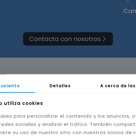
Cam
Contacta con nosotros
rma de cuarto de baño 
imiento
Detalles
A cerca de la
b utiliza cookies
okies para personalizar el contenido y los anuncios, o
redes sociales y analizar el tráfico. También compar
obre su uso de nuestro sitio con nuestros socios de 
bilidad del baño. Instalamos cerámica, porcelánico