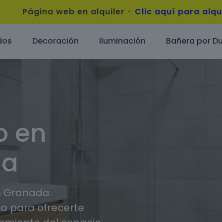
Página web en alquiler
-
Clic aquí para alqu
dos
Decoración
Iluminación
Bañera por D
o en
da
, Granada.
 para ofrecerte