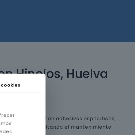
en Hinojos, Huelva
s cookies
frecer
 y piedra natural con adhesivos específicos,
timos
a estética y facilitando el mantenimiento.
redes