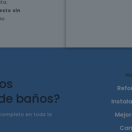
ta.
esto sin
ño
Nu
ros
Refo
 de baños?
Instala
Mejor
completo en toda la
Cam