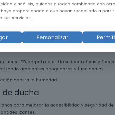
licidad y análisis, quienes pueden combinarla con otr
 haya proporcionado o que hayan recopilado a partir
 sus servicios.
an funcionalidad y diseño, desde revestimientos 
trados, espejos retroiluminados y grifería minim
gar
Personalizar
Permiti
n luces LED empotradas, tiras decorativas y focos 
antizando ambientes acogedores y funcionales.
ección contra la humedad.
o de ducha
lanos para mejorar la accesibilidad y seguridad d
antideslizantes.