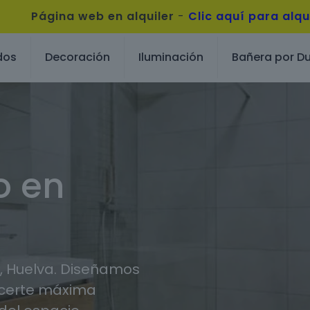
Página web en alquiler
-
Clic aquí para alqu
dos
Decoración
Iluminación
Bañera por D
o en
, Huelva. Diseñamos
ecerte máxima