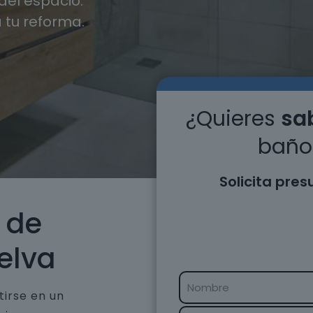
el espacio.
 tu reforma.
¿Quieres
sab
baño 
Solicita pre
 de
elva
tirse en un