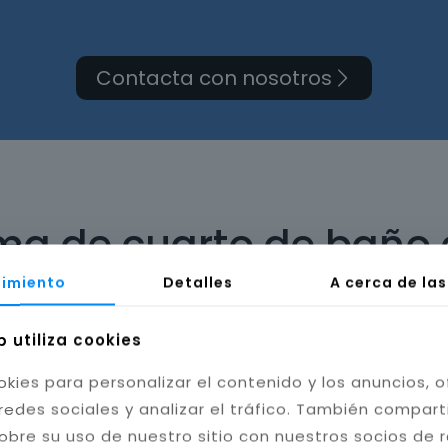
Contacta con nosotros
rma de cuarto de baño 
imiento
Detalles
A cerca de la
b utiliza cookies
okies para personalizar el contenido y los anuncios, o
bilidad del baño. Instalamos cerámica, porcelánico
redes sociales y analizar el tráfico. También compar
tas resistentes a la humedad y hongos, mejorando l
obre su uso de nuestro sitio con nuestros socios de 