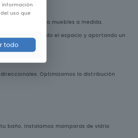
a información
 del uso que
con texturas hasta muebles a medida.
alista, optimizando el espacio y aportando un
r todo
direccionales. Optimizamos la distribución
e tu baño. Instalamos mamparas de vidrio