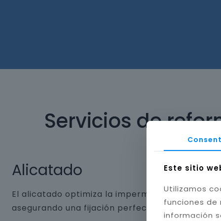
Servicios de refo
Consent
Alicatado
Este sitio we
Utilizamos co
El alicatado optimiza la impermeabilidad y dura
funciones de 
asegurando una fijación perfecta. Aplicamos jun
información s