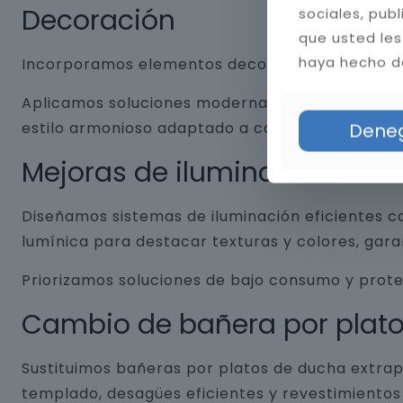
Decoración
sociales, pub
que usted les
haya hecho de
Incorporamos elementos decorativos que combin
Aplicamos soluciones modernas como nichos empo
estilo armonioso adaptado a cada baño.
Dene
Mejoras de iluminación
Diseñamos sistemas de iluminación eficientes co
lumínica para destacar texturas y colores, gar
Priorizamos soluciones de bajo consumo y prot
Cambio de bañera por plat
Sustituimos bañeras por platos de ducha extrap
templado, desagües eficientes y revestimientos 