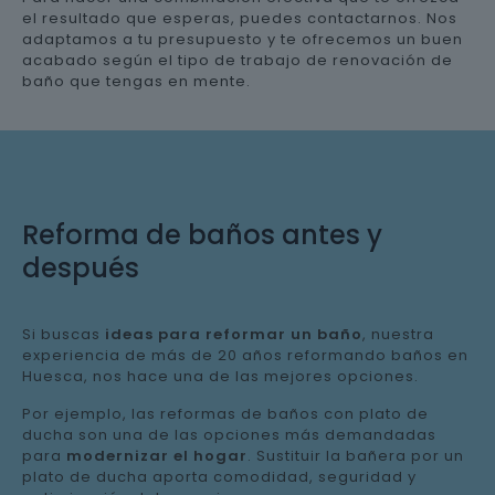
el resultado que esperas, puedes contactarnos. Nos
adaptamos a tu presupuesto y te ofrecemos un buen
acabado según el tipo de trabajo de renovación de
baño que tengas en mente.
Reforma de baños antes y
después
Si buscas
ideas para reformar un baño
, nuestra
experiencia de más de 20 años reformando baños en
Huesca, nos hace una de las mejores opciones.
Por ejemplo, las reformas de baños con plato de
ducha son una de las opciones más demandadas
para
modernizar el hogar
. Sustituir la bañera por un
plato de ducha aporta comodidad, seguridad y