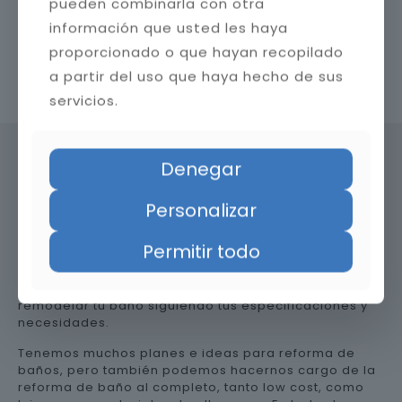
pueden combinarla con otra
información que usted les haya
proporcionado o que hayan recopilado
a partir del uso que haya hecho de sus
Contacta con nosotros
servicios.
Denegar
Precio de reformar el baño en
Personalizar
Huesca
Permitir todo
Somos una empresa versátil, así que te ayudamos a
remodelar tu baño siguiendo tus especificaciones y
necesidades.
Tenemos muchos planes e ideas para reforma de
baños, pero también podemos hacernos cargo de la
reforma de baño al completo, tanto low cost, como