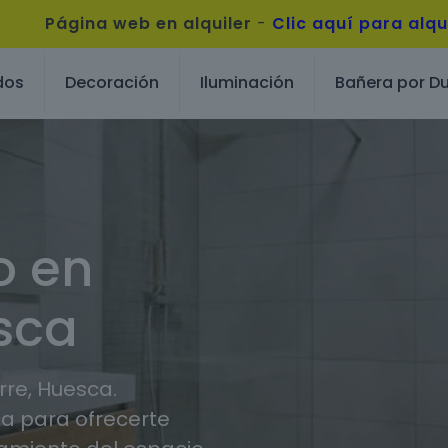
Página web en alquiler
-
Clic aquí para alqu
dos
Decoración
Iluminación
Bañera por D
o en
sca
re, Huesca.
 para ofrecerte