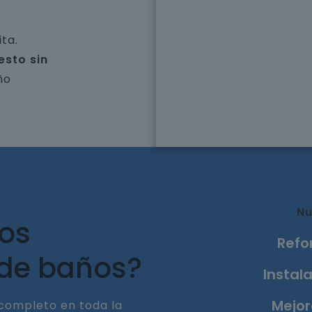
ta.
esto sin
ño
Nu
ros
Refo
 de baños?
Instala
Mejor
completo en toda la