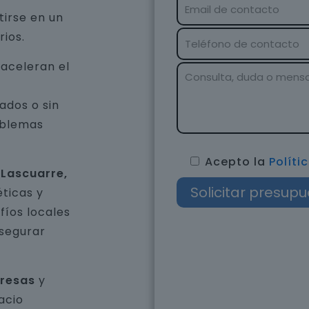
tirse en un
rios.
 aceleran el
ados o sin
oblemas
Acepto la
Políti
 Lascuarre,
ticas y
íos locales
asegurar
presas
y
acio