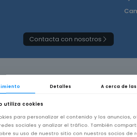
Cam
Contacta con nosotros
ma de cuarto de baño e
imiento
Detalles
A cerca de la
b utiliza cookies
okies para personalizar el contenido y los anuncios, o
redes sociales y analizar el tráfico. También compar
obre su uso de nuestro sitio con nuestros socios de 
bilidad del baño. Instalamos cerámica, porcelánico