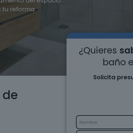
miento del espacio.
 tu reforma.
¿Quieres
sab
baño e
Solicita pre
 de