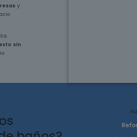
presas
y
acio
ta.
esto sin
ño
Nu
ros
Refo
 de baños?