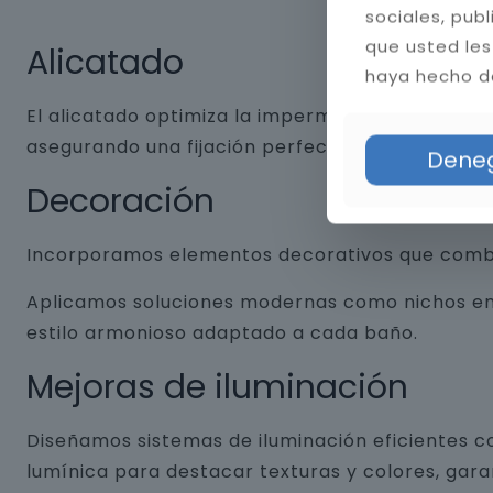
sociales, pub
que usted les
Alicatado
haya hecho de
El alicatado optimiza la impermeabilidad y dura
asegurando una fijación perfecta. Aplicamos jun
Dene
Decoración
Incorporamos elementos decorativos que combin
Aplicamos soluciones modernas como nichos empo
estilo armonioso adaptado a cada baño.
Mejoras de iluminación
Diseñamos sistemas de iluminación eficientes co
lumínica para destacar texturas y colores, gar