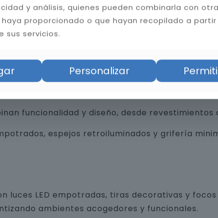
licidad y análisis, quienes pueden combinarla con otr
 haya proporcionado o que hayan recopilado a partir
 sus servicios.
bilidad del baño. Instalamos cerámica, porcelánico
tas resistentes a la humedad y hongos, mejorando l
gar
Personalizar
Permiti
an funcionalidad y diseño, desde revestimientos 
trados, espejos retroiluminados y grifería minim
n luces LED empotradas, tiras decorativas y focos 
antizando ambientes acogedores y funcionales.