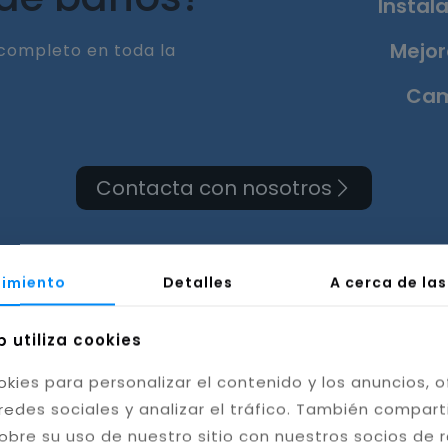
Instala
Mejor
completo en toda la
Cam
Contacta con nosotros
imiento
Detalles
A cerca de la
a de cuarto de baño e
b utiliza cookies
okies para personalizar el contenido y los anuncios, o
Huelva
redes sociales y analizar el tráfico. También compar
obre su uso de nuestro sitio con nuestros socios de 