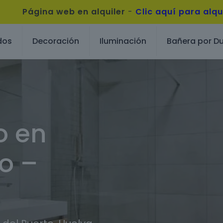
Página web en alquiler
-
Clic aquí para alqu
dos
Decoración
Iluminación
Bañera por D
o en
o –