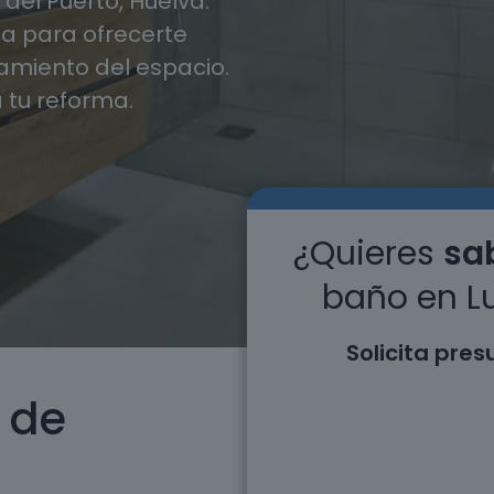
el Puerto, Huelva.
 para ofrecerte
miento del espacio.
 tu reforma.
¿Quieres
sab
baño en Lu
Solicita pre
 de