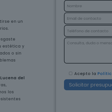
tirse en un
rios.
esgaste
u estética y
ados o sin
oblemas
Acepto la
Políti
 Lucena del
as,
os los
esistentes