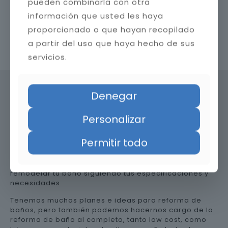
pueden combinarla con otra
información que usted les haya
proporcionado o que hayan recopilado
a partir del uso que haya hecho de sus
Contacta con nosotros
servicios.
Denegar
Precio de reformar el baño en
Personalizar
Huelva
Permitir todo
Somos una empresa versátil, así que te ayudamos a
remodelar tu baño siguiendo tus especificaciones y
necesidades.
Tenemos muchos planes e ideas para reforma de
baños, pero también podemos hacernos cargo de la
reforma de baño al completo, tanto low cost, como