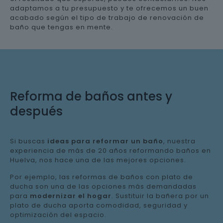
adaptamos a tu presupuesto y te ofrecemos un buen
acabado según el tipo de trabajo de renovación de
baño que tengas en mente.
Reforma de baños antes y
después
Si buscas
ideas para reformar un baño
, nuestra
experiencia de más de 20 años reformando baños en
Huelva, nos hace una de las mejores opciones.
Por ejemplo, las reformas de baños con plato de
ducha son una de las opciones más demandadas
para
modernizar el hogar
. Sustituir la bañera por un
plato de ducha aporta comodidad, seguridad y
optimización del espacio.