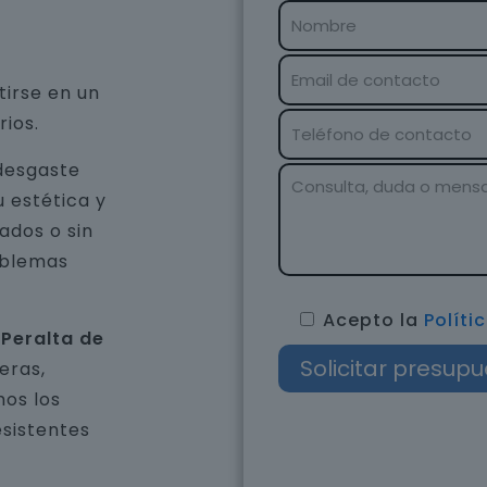
tirse en un
rios.
 desgaste
u estética y
ados o sin
oblemas
Acepto la
Políti
 Peralta de
eras,
os los
esistentes