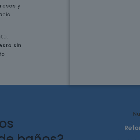
presas
y
acio
ta.
esto sin
ño
Nu
ros
Refo
 de baños?