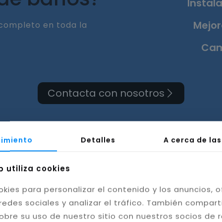
Instala
Mejor
completo en toda la
Cam
Contacta con nosotros
imiento
Detalles
A cerca de la
a de cuarto de baño en
b utiliza cookies
okies para personalizar el contenido y los anuncios, o
Huesca
redes sociales y analizar el tráfico. También compar
obre su uso de nuestro sitio con nuestros socios de 