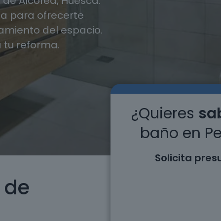
de Alcofea, Huesca.
 para ofrecerte
miento del espacio.
 tu reforma.
¿Quieres
sab
baño en Pe
Solicita pre
 de