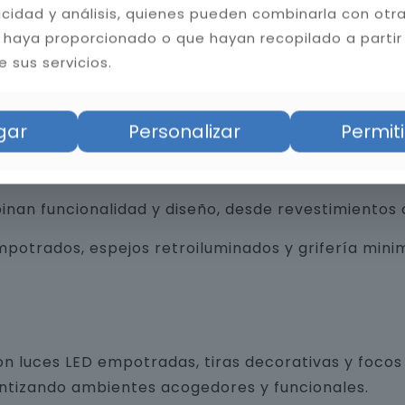
licidad y análisis, quienes pueden combinarla con otr
 haya proporcionado o que hayan recopilado a partir
 sus servicios.
bilidad del baño. Instalamos cerámica, porcelánico
tas resistentes a la humedad y hongos, mejorando l
gar
Personalizar
Permiti
an funcionalidad y diseño, desde revestimientos 
trados, espejos retroiluminados y grifería minim
n luces LED empotradas, tiras decorativas y focos 
antizando ambientes acogedores y funcionales.