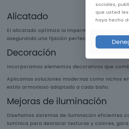
sociales, pub
que usted les
Alicatado
haya hecho de
El alicatado optimiza la impermeabilidad y dura
asegurando una fijación perfecta. Aplicamos jun
Dene
Decoración
Incorporamos elementos decorativos que combin
Aplicamos soluciones modernas como nichos empo
estilo armonioso adaptado a cada baño.
Mejoras de iluminación
Diseñamos sistemas de iluminación eficientes co
lumínica para destacar texturas y colores, gar