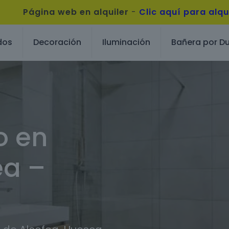
Página web en alquiler
-
Clic aquí para alqu
dos
Decoración
Iluminación
Bañera por D
o en
ea –