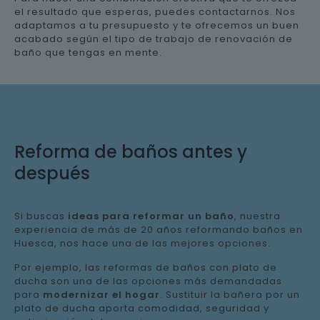
el resultado que esperas, puedes contactarnos. Nos
adaptamos a tu presupuesto y te ofrecemos un buen
acabado según el tipo de trabajo de renovación de
baño que tengas en mente.
Reforma de baños antes y
después
Si buscas
ideas para reformar un baño
, nuestra
experiencia de más de 20 años reformando baños en
Huesca, nos hace una de las mejores opciones.
Por ejemplo, las reformas de baños con plato de
ducha son una de las opciones más demandadas
para
modernizar el hogar
. Sustituir la bañera por un
plato de ducha aporta comodidad, seguridad y