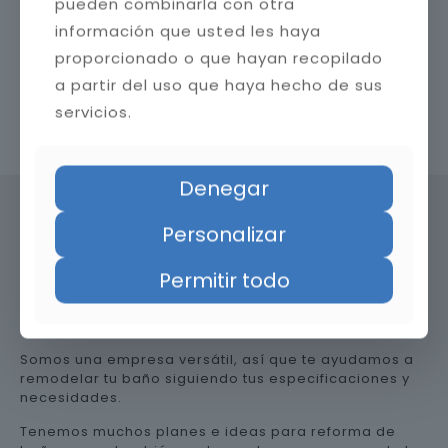
pueden combinarla con otra
información que usted les haya
proporcionado o que hayan recopilado
a partir del uso que haya hecho de sus
servicios.
Contacta con nosotros
Denegar
Personalizar
Precio de reformar el baño en
Permitir todo
Huesca
Somos una empresa versátil, así que te ayudamos a
remodelar tu baño siguiendo tus especificaciones y
necesidades.
Tenemos muchos planes e ideas para reforma de