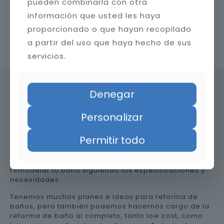
pueden combinarla con otra
información que usted les haya
proporcionado o que hayan recopilado
a partir del uso que haya hecho de sus
Contacta con nosotros
servicios.
Denegar
Precio de reformar el baño en
Personalizar
Huesca
Permitir todo
Somos una empresa versátil, así que te ayudamos a
remodelar tu baño siguiendo tus especificaciones y
necesidades.
Tenemos muchos planes e ideas para reforma de
baños, pero también podemos hacernos cargo de la
reforma de baño al completo, tanto low cost, como