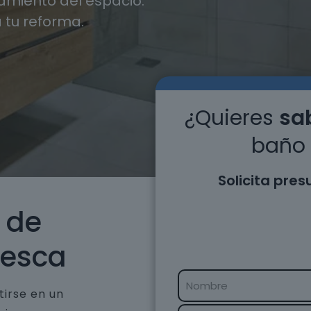
miento del espacio.
 tu reforma.
¿Quieres
sab
baño 
Solicita pre
 de
uesca
tirse en un