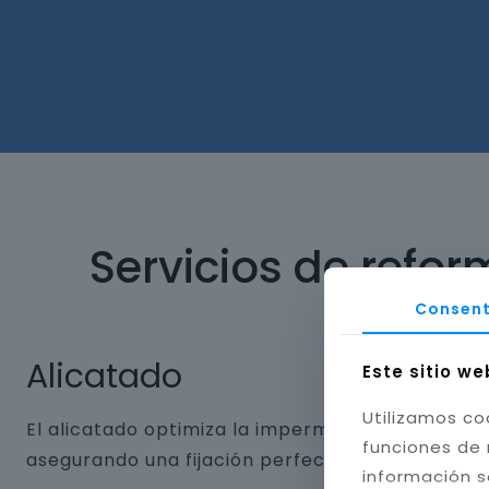
Servicios de refo
Consent
Alicatado
Este sitio we
Utilizamos co
El alicatado optimiza la impermeabilidad y dura
funciones de 
asegurando una fijación perfecta. Aplicamos jun
información s