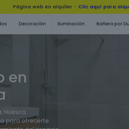
Página web en alquiler
-
Clic aquí para alqu
dos
Decoración
Iluminación
Bañera por D
o en
a
, Huesca.
 para ofrecerte