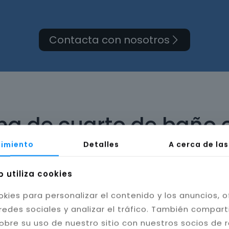
Contacta con nosotros
rma de cuarto de baño 
imiento
Detalles
A cerca de la
b utiliza cookies
okies para personalizar el contenido y los anuncios, o
bilidad del baño. Instalamos cerámica, porcelánico
redes sociales y analizar el tráfico. También compar
tas resistentes a la humedad y hongos, mejorando l
obre su uso de nuestro sitio con nuestros socios de 