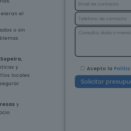
rios.
eleran el
ados o sin
oblemas
 Sopeira,
ticas y
Acepto la
Políti
íos locales
asegurar
presas
y
acio