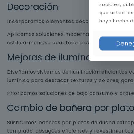
Decoración
sociales, pub
que usted les
haya hecho de
Incorporamos elementos decorativos que combin
Aplicamos soluciones modernas como nichos empo
estilo armonioso adaptado a cada baño.
Dene
Mejoras de iluminación
Diseñamos sistemas de iluminación eficientes co
lumínica para destacar texturas y colores, gar
Priorizamos soluciones de bajo consumo y prot
Cambio de bañera por plat
Sustituimos bañeras por platos de ducha extrap
templado, desagües eficientes y revestimientos 