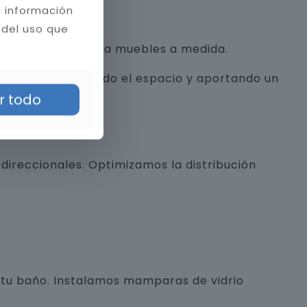
a información
 del uso que
con texturas hasta muebles a medida.
alista, optimizando el espacio y aportando un
r todo
direccionales. Optimizamos la distribución
e tu baño. Instalamos mamparas de vidrio