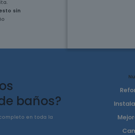
ta.
esto sin
ño
Nu
ros
Refo
 de baños?
Instala
Mejor
completo en toda la
Cam