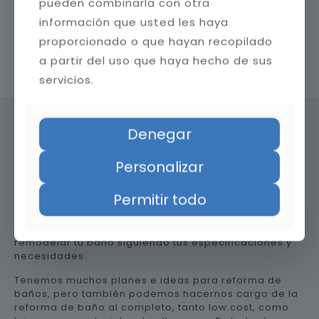
pueden combinarla con otra
información que usted les haya
proporcionado o que hayan recopilado
a partir del uso que haya hecho de sus
Contacta con nosotros
servicios.
Denegar
Precio de reformar el baño en
Personalizar
Huesca
Permitir todo
Somos una empresa versátil, así que te ayudamos a
remodelar tu baño siguiendo tus especificaciones y
necesidades.
Tenemos muchos planes e ideas para reforma de
baños, pero también podemos hacernos cargo de la
reforma de baño al completo, tanto low cost, como