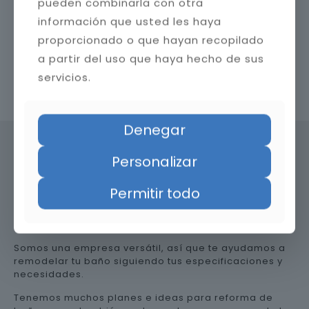
pueden combinarla con otra
información que usted les haya
proporcionado o que hayan recopilado
a partir del uso que haya hecho de sus
servicios.
Contacta con nosotros
Denegar
Personalizar
Precio de reformar el baño en
Permitir todo
Málaga
Somos una empresa versátil, así que te ayudamos a
remodelar tu baño siguiendo tus especificaciones y
necesidades.
Tenemos muchos planes e ideas para reforma de