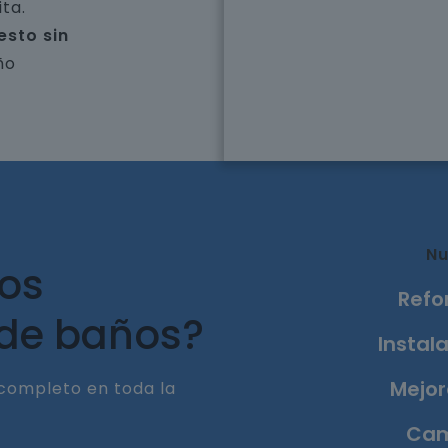
ta.
esto sin
ño
Nu
ros
Refo
 de baños?
Instala
Mejor
completo en toda la
Cam