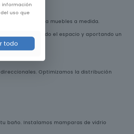
a información
 del uso que
con texturas hasta muebles a medida.
alista, optimizando el espacio y aportando un
r todo
direccionales. Optimizamos la distribución
e tu baño. Instalamos mamparas de vidrio