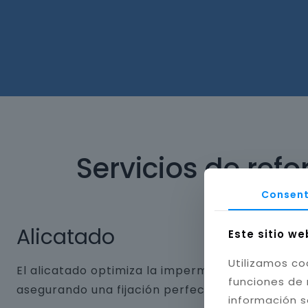
Servicios de ref
Consent
Alicatado
Este sitio we
Utilizamos co
El alicatado optimiza la impermeabilidad y dura
funciones de 
asegurando una fijación perfecta. Aplicamos jun
información s