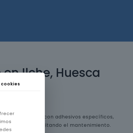
 en Ilche, Huesca
s cookies
frecer
 y piedra natural con adhesivos específicos,
timos
a estética y facilitando el mantenimiento.
redes