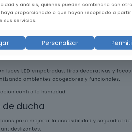
licidad y análisis, quienes pueden combinarla con otr
 haya proporcionado o que hayan recopilado a partir
 sus servicios.
an funcionalidad y diseño, desde revestimientos 
trados, espejos retroiluminados y grifería minim
gar
Personalizar
Permiti
n luces LED empotradas, tiras decorativas y focos 
antizando ambientes acogedores y funcionales.
ección contra la humedad.
o de ducha
lanos para mejorar la accesibilidad y seguridad d
antideslizantes.