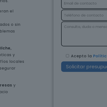
rios.
eran el
ados o sin
oblemas
Ilche,
ticas y
Acepto la
Políti
íos locales
asegurar
presas
y
acio