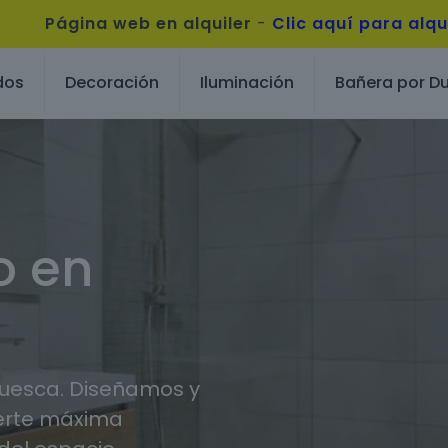
Página web en alquiler
-
Clic aquí para alqu
dos
Decoración
Iluminación
Bañera por D
o en
Huesca. Diseñamos y
erte máxima