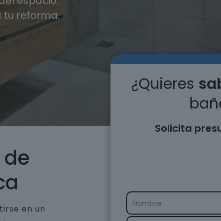
el espacio.
 tu reforma.
¿Quieres
sab
baño
Solicita pre
 de
ca
tirse en un