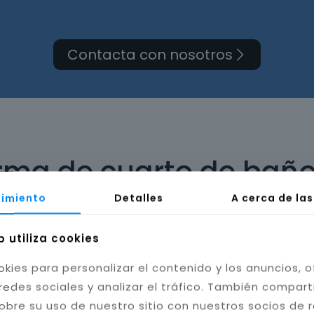
Contacta con nosotros
orma de cuarto de baño
imiento
Detalles
A cerca de la
b utiliza cookies
okies para personalizar el contenido y los anuncios, o
bilidad del baño. Instalamos cerámica, porcelánico
redes sociales y analizar el tráfico. También compar
tas resistentes a la humedad y hongos, mejorando l
obre su uso de nuestro sitio con nuestros socios de 