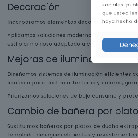
Decoración
sociales, pub
que usted les
haya hecho de
Incorporamos elementos decorativos que combin
Aplicamos soluciones modernas como nichos empo
estilo armonioso adaptado a cada baño.
Dene
Mejoras de iluminación
Diseñamos sistemas de iluminación eficientes co
lumínica para destacar texturas y colores, gar
Priorizamos soluciones de bajo consumo y prot
Cambio de bañera por plat
Sustituimos bañeras por platos de ducha extrap
templado, desagües eficientes y revestimientos 