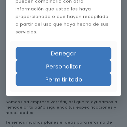
pueden combinarla con otra
información que usted les haya
proporcionado o que hayan recopilado
a partir del uso que haya hecho de sus
servicios.
Contacta con nosotros
Denegar
Personalizar
Precio de reformar el baño en
Permitir todo
Huesca
Somos una empresa versátil, así que te ayudamos a
remodelar tu baño siguiendo tus especificaciones y
necesidades.
Tenemos muchos planes e ideas para reforma de