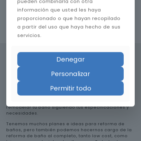
pueden combinarla con otra
información que usted les haya
proporcionado o que hayan recopilado
a partir del uso que haya hecho de sus
Contacta con nosotros
servicios.
Denegar
Precio de reformar el baño en
Personalizar
Málaga
Permitir todo
Somos una empresa versátil, así que te ayudamos a
remodelar tu baño siguiendo tus especificaciones y
necesidades.
Tenemos muchos planes e ideas para reforma de
baños, pero también podemos hacernos cargo de la
reforma de baño al completo, tanto low cost, como