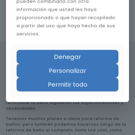
pueden combinarla con otra
información que usted les haya
proporcionado o que hayan recopilado
a partir del uso que haya hecho de sus
Contacta con nosotros
servicios.
Denegar
Precio de reformar el baño en
Personalizar
Huesca
Permitir todo
Somos una empresa versátil, así que te ayudamos a
remodelar tu baño siguiendo tus especificaciones y
necesidades.
Tenemos muchos planes e ideas para reforma de
baños, pero también podemos hacernos cargo de la
reforma de baño al completo, tanto low cost, como